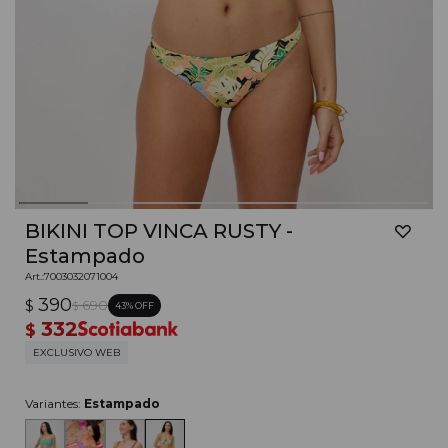
BIKINI TOP VINCA RUSTY -
Estampado
7003032071004
390
$
690
43
$
332
$
EXCLUSIVO WEB
Variantes:
Estampado