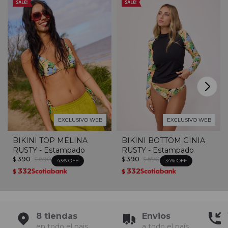
EXCLUSIVO WEB
EXCLUSIVO WEB
BIKINI TOP MELINA
BIKINI BOTTOM GINIA
RUSTY - Estampado
RUSTY - Estampado
390
690
390
590
$
$
$
$
43
34
332
332
$
$
8 tiendas
Envios
en todo el pais
a todo el país