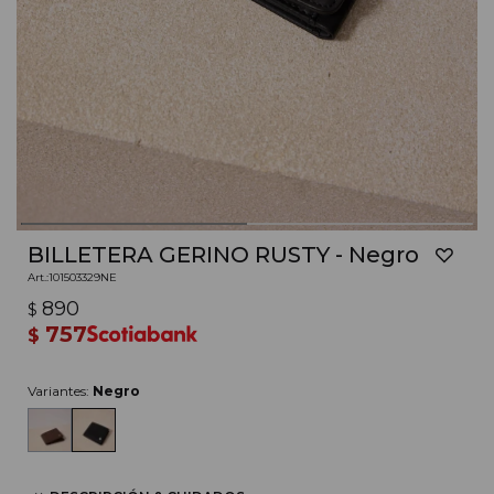
BILLETERA GERINO RUSTY - Negro
101503329NE
890
$
757
$
Variantes:
Negro