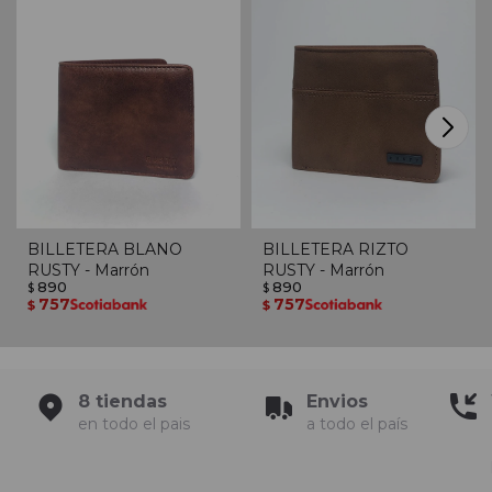
BILLETERA BLANO
BILLETERA RIZTO
RUSTY - Marrón
RUSTY - Marrón
890
890
$
$
757
757
$
$
8 tiendas
Envios
en todo el pais
a todo el país