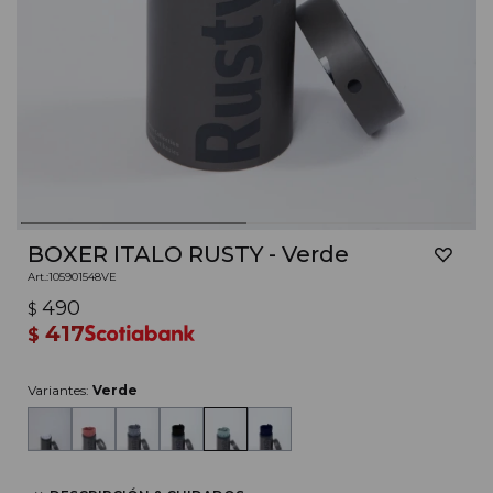
BOXER ITALO RUSTY - Verde
105901548VE
490
$
417
$
Variantes:
Verde