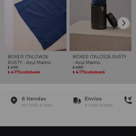
BOXER ITALOW26
BOXER ITALOS26 RUSTY
RUSTY - Azul Marino
- Azul Marino
490
490
$
$
417
417
$
$
8 tiendas
Envios
en todo el pais
a todo el país