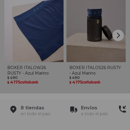
BOXER ITALOW26
BOXER ITALOS26 RUSTY
RUSTY - Azul Marino
- Azul Marino
490
490
$
$
417
417
$
$
8 tiendas
Envios
en todo el pais
a todo el país