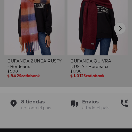
BUFANDA ZUNEA RUSTY
BUFANDA QUIVRA
- Bordeaux
RUSTY - Bordeaux
990
1.190
$
$
842
1.012
$
$
8 tiendas
Envios
en todo el pais
a todo el país