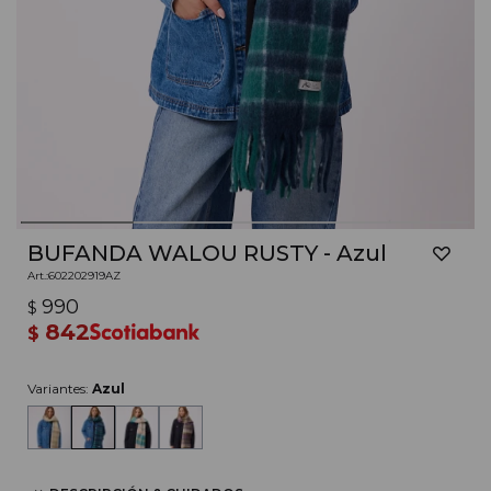
BUFANDA WALOU RUSTY - Azul
602202919AZ
990
$
842
$
Variantes:
Azul