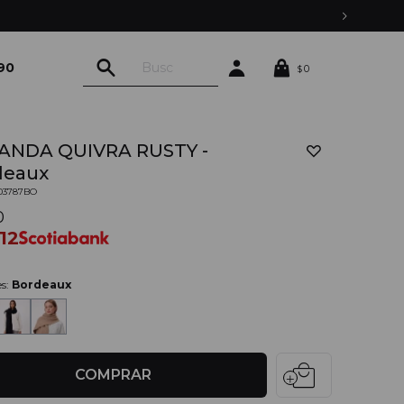
90
0
$
ANDA QUIVRA RUSTY -
deaux
03787BO
0
012
es:
Bordeaux
local_mall
COMPRAR