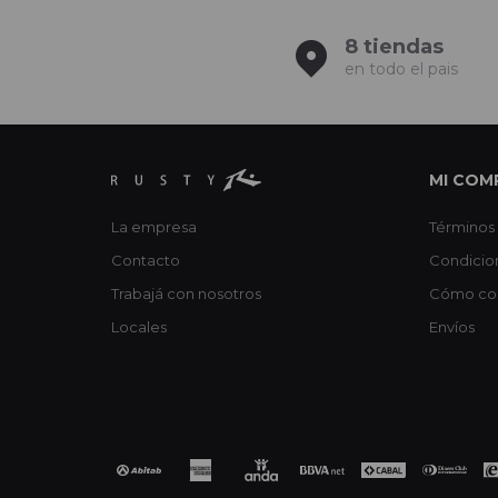
8 tiendas
en todo el pais
MI COM
La empresa
Términos 
Contacto
Condicio
Trabajá con nosotros
Cómo co
Locales
Envíos