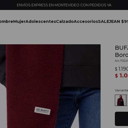
ENVÍOS EXPRESS EN MONTEVIDEO CON PEDIDOS YA
ombre
Mujer
Adolescentes
Calzado
Accesorios
SALE
JEAN $9
BUF
Bor
7022
1.19
$
1.
$
Variant