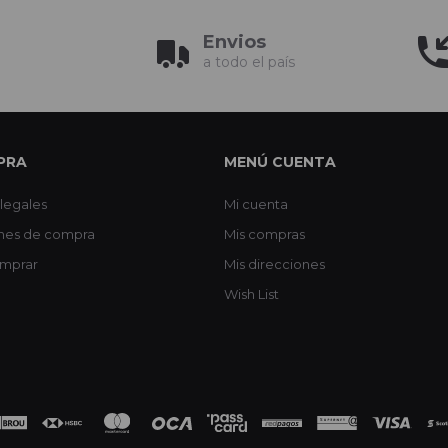
Envios
a todo el país
PRA
MENÚ CUENTA
legales
Mi cuenta
nes de compra
Mis compras
mprar
Mis direcciones
Wish List