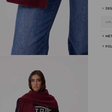
DES
43%
MÉT
POL