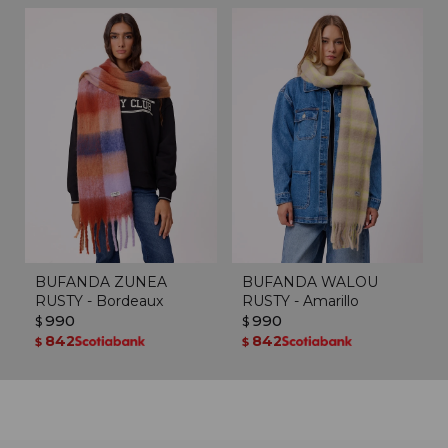
BUFANDA ZUNEA
BUFANDA WALOU
RUSTY - Bordeaux
RUSTY - Amarillo
990
990
$
$
842
842
$
$