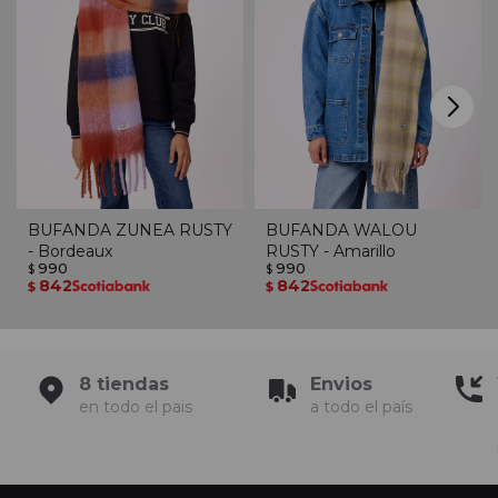
BUFANDA ZUNEA RUSTY
BUFANDA WALOU
- Bordeaux
RUSTY - Amarillo
990
990
$
$
842
842
$
$
8 tiendas
Envios
en todo el pais
a todo el país