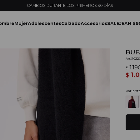
CAMBIOS DURANTE LOS PRIMEROS 30 DÍAS
ombre
Mujer
Adolescentes
Calzado
Accesorios
SALE
JEAN $9
BUF
7022
1.19
$
1.
$
Variant