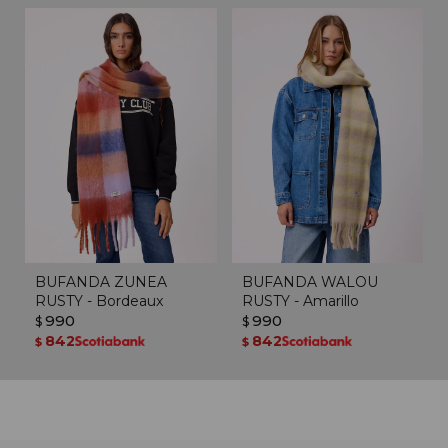
BUFANDA ZUNEA
BUFANDA WALOU
RUSTY - Bordeaux
RUSTY - Amarillo
990
990
$
$
842
842
$
$