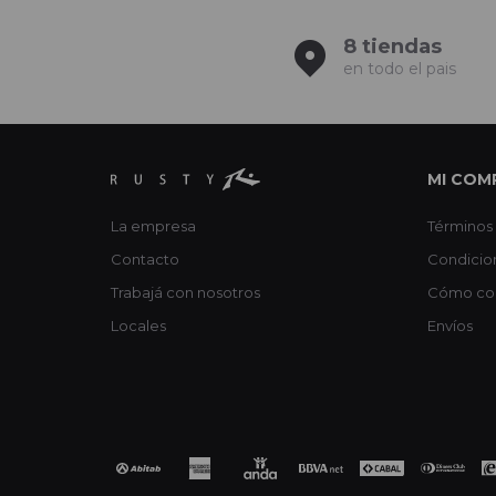
8 tiendas
en todo el pais
MI COM
La empresa
Términos 
Contacto
Condicio
Trabajá con nosotros
Cómo co
Locales
Envíos