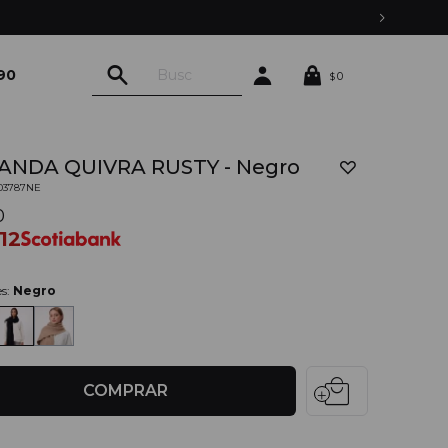
90
0
$
ANDA QUIVRA RUSTY - Negro
03787NE
0
012
es:
Negro
local_mall
COMPRAR