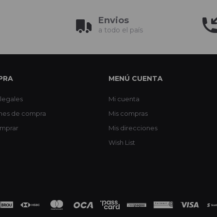
Envios
a todo el país
PRA
MENÚ CUENTA
legales
Mi cuenta
nes de compra
Mis compras
mprar
Mis direcciones
Wish List