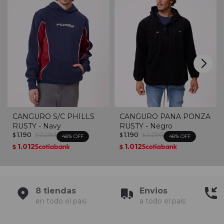
CANGURO S/C PHILLS
CANGURO PANA PONZA
RUSTY - Navy
RUSTY - Negro
1.190
2.290
1.190
2.290
$
$
$
$
48
48
1.012
1.012
$
$
8 tiendas
Envios
en todo el pais
a todo el país