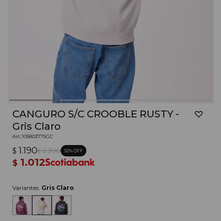
CANGURO S/C CROOBLE RUSTY -
Gris Claro
105803775GC
1.190
$
2.390
50
$
1.012
$
Variantes:
Gris Claro