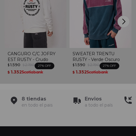
CANGURO C/C JOFRY
SWEATER TRENTU
EST RUSTY - Crudo
RUSTY - Verde Oscuro
1.590
2.190
1.590
2.190
$
$
$
$
27
27
1.352
1.352
$
$
8 tiendas
Envios
en todo el pais
a todo el país