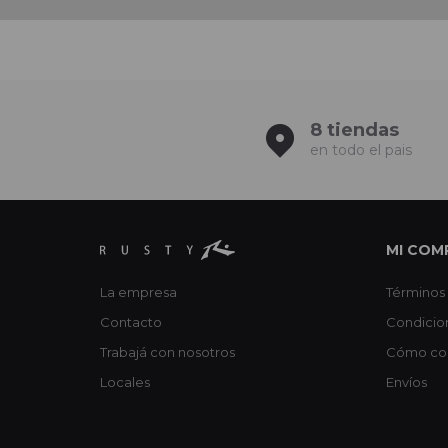
8 tiendas
en todo el pais
MI COM
La empresa
Términos 
Contacto
Condicio
Trabajá con nosotros
Cómo co
Locales
Envíos