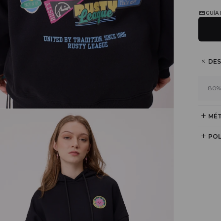
GUÍA
DES
80%
MÉT
POL