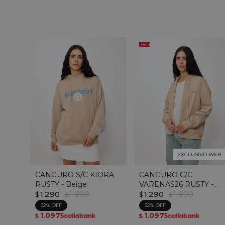
EXCLUSIVO WEB
CANGURO S/C KIORA
CANGURO C/C
RUSTY - Beige
VARENAS26 RUSTY -
1.290
1.890
Beige
1.290
1.890
$
$
$
$
32
32
1.097
1.097
$
$