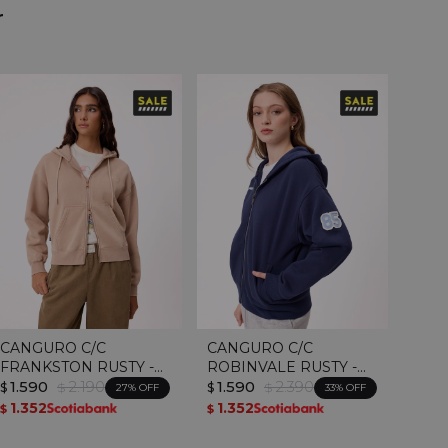
r
CANGURO C/C
CANGURO C/C
FRANKSTON RUSTY -
ROBINVALE RUSTY -
Taupe
1.590
2.190
Navy
1.590
2.390
$
$
$
$
27
33
1.352
1.352
$
$