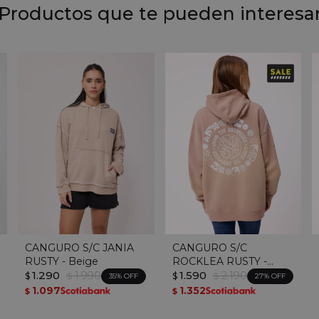
Productos que te pueden interesa
CANGURO S/C JANIA
CANGURO S/C
RUSTY - Beige
ROCKLEA RUSTY -
1.290
1.990
Taupe
1.590
2.190
$
$
$
$
35
27
1.097
1.352
$
$