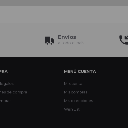
Envios
a todo el país
PRA
MENÚ CUENTA
legales
Mi cuenta
nes de compra
Mis compras
mprar
Mis direcciones
Wish List