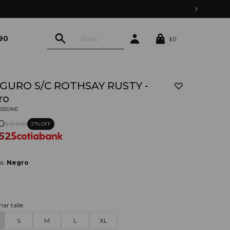
90
0
$
GURO S/C ROTHSAY RUSTY -
ro
03551NE
90
2.190
27
$
352
es:
Negro
nar talle
S
M
L
XL