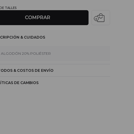
 DE TALLES
local_mall
COMPRAR
CRIPCIÓN & CUIDADOS
 ALGODÓN 20% POLIÉSTER
ODOS & COSTOS DE ENVÍO
ÍTICAS DE CAMBIOS