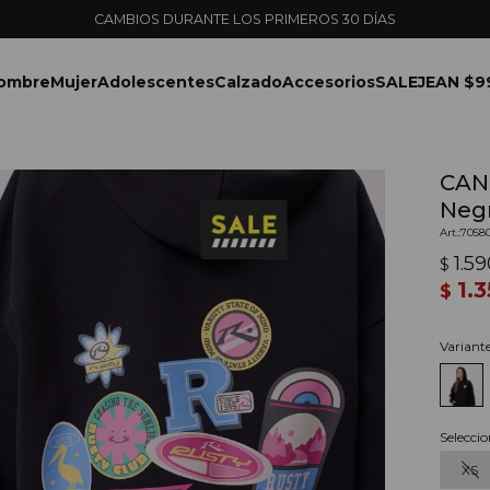
ENVÍOS EXPRESS EN MONTEVIDEO CON PEDIDOS YA
ombre
Mujer
Adolescentes
Calzado
Accesorios
SALE
JEAN $9
CAN
Neg
7058
1.5
$
1.
$
Variant
Seleccio
XS