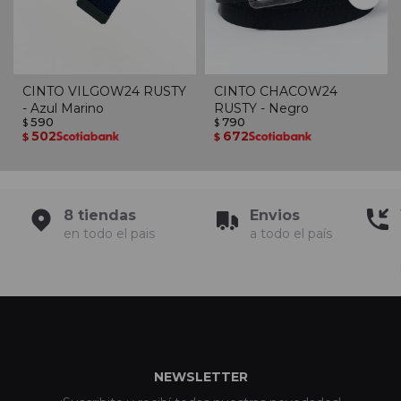
CINTO VILGOW24 RUSTY
CINTO CHACOW24
- Azul Marino
RUSTY - Negro
590
790
$
$
502
672
$
$
8 tiendas
Envios
en todo el pais
a todo el país
NEWSLETTER