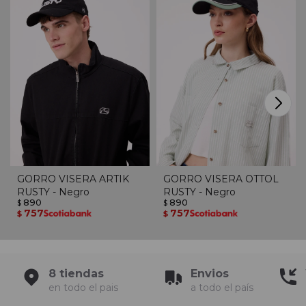
GORRO VISERA ARTIK
GORRO VISERA OTTOL
RUSTY - Negro
RUSTY - Negro
890
890
$
$
757
757
$
$
8 tiendas
Envios
en todo el pais
a todo el país