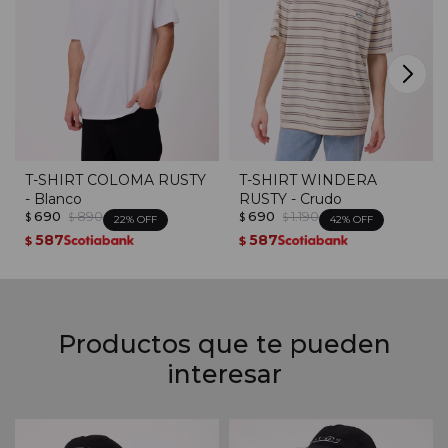
T-SHIRT COLOMA RUSTY
T-SHIRT WINDERA
- Blanco
RUSTY - Crudo
690
890
690
1.190
$
$
$
$
22
42
587
587
$
$
Productos que te pueden
interesar