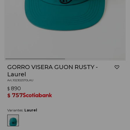
GORRO VISERA GUON RUSTY -
Laurel
102302570LAU
890
$
757
$
Variantes:
Laurel