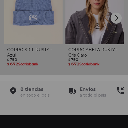
GORRO SRIL RUSTY -
GORRO ABELA RUSTY -
Azul
Gris Claro
790
790
$
$
672
672
$
$
8 tiendas
Envios
en todo el pais
a todo el país