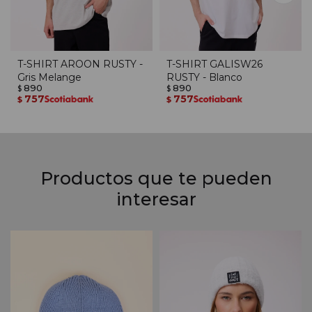
T-SHIRT AROON RUSTY -
T-SHIRT GALISW26
Gris Melange
RUSTY - Blanco
890
890
$
$
757
757
$
$
Productos que te pueden
interesar