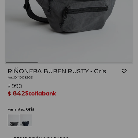
RIÑONERA BUREN RUSTY - Gris
104101782GS
990
$
842
$
Variantes:
Gris