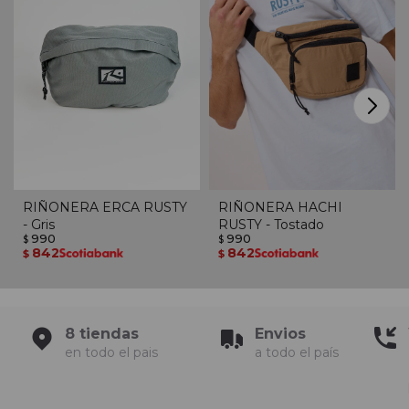
RIÑONERA ERCA RUSTY
RIÑONERA HACHI
- Gris
RUSTY - Tostado
990
990
$
$
842
842
$
$
8 tiendas
Envios
en todo el pais
a todo el país