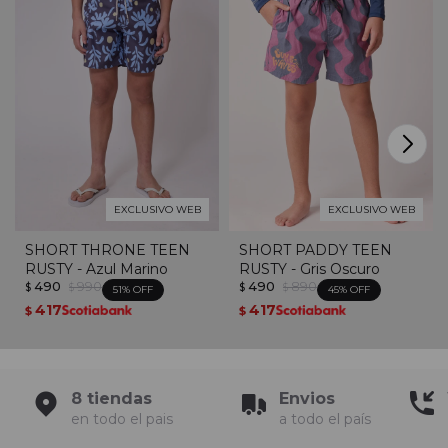
EXCLUSIVO WEB
EXCLUSIVO WEB
SHORT THRONE TEEN
SHORT PADDY TEEN
RUSTY - Azul Marino
RUSTY - Gris Oscuro
490
990
490
890
$
$
$
$
51
45
417
417
$
$
8 tiendas
Envios
en todo el pais
a todo el país