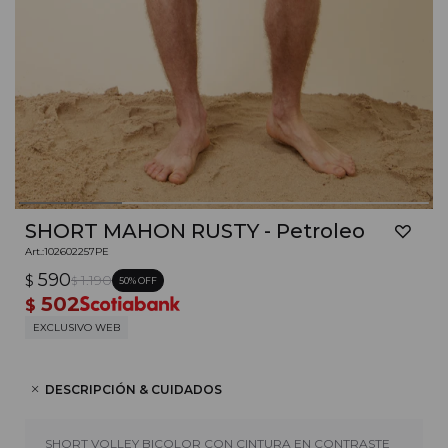
SHORT MAHON RUSTY - Petroleo
102602257PE
590
$
1.190
50
$
502
$
EXCLUSIVO WEB
DESCRIPCIÓN & CUIDADOS
SHORT VOLLEY BICOLOR CON CINTURA EN CONTRASTE