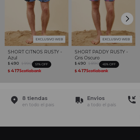
EXCLUSIVO WEB
EXCLUSIVO WEB
SHORT CITNOS RUSTY -
SHORT PADDY RUSTY -
Azul
Gris Oscuro
490
990
490
890
$
$
$
$
51
45
417
417
$
$
8 tiendas
Envios
en todo el pais
a todo el país