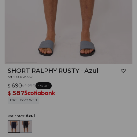
SHORT RALPHY RUSTY - Azul
102603144AZ
690
$
1.290
47
$
587
$
EXCLUSIVO WEB
Variantes:
Azul