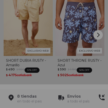
EXCLUSIVO WEB
EXCLUSIVO WEB
SHORT DUBIA RUSTY -
SHORT THRONE RUSTY -
Amarillo
Azul
490
990
590
1.190
$
$
$
$
51
50
417
502
$
$
8 tiendas
Envios
en todo el pais
a todo el país