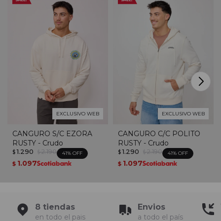
EXCLUSIVO WEB
EXCLUSIVO WEB
CANGURO S/C EZORA
CANGURO C/C POLITO
RUSTY - Crudo
RUSTY - Crudo
1.290
2.190
1.290
2.190
$
$
$
$
41
41
1.097
1.097
$
$
8 tiendas
Envios
en todo el pais
a todo el país