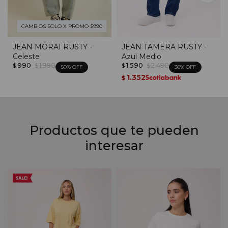
CAMBIOS SOLO X PROMO $990
JEAN MORAI RUSTY -
JEAN TAMERA RUSTY -
Celeste
Azul Medio
990
1.990
1.590
2.490
$
$
$
$
50
36
1.352
$
Productos que te pueden
interesar