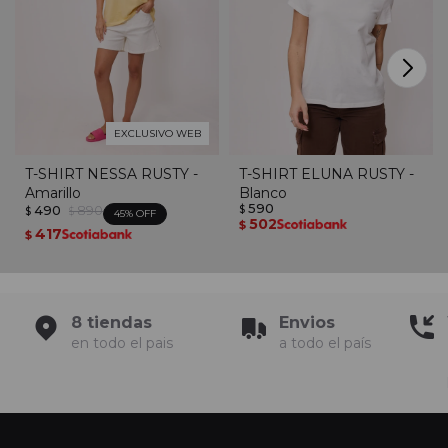
EXCLUSIVO WEB
T-SHIRT NESSA RUSTY -
T-SHIRT ELUNA RUSTY -
Amarillo
Blanco
590
490
890
$
$
$
45
502
$
417
$
8 tiendas
Envios
en todo el pais
a todo el país