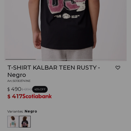
T-SHIRT KALBAR TEEN RUSTY -
Negro
501303741NE
490
$
890
45
$
417
$
Variantes:
Negro