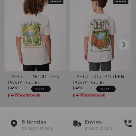
T-SHIRT LUNGUD TEEN
T-SHIRT PORTBO TEEN
RUSTY - Crudo
RUSTY - Crudo
490
890
490
890
$
$
$
$
45
45
417
417
$
$
8 tiendas
Envios
en todo el pais
a todo el país