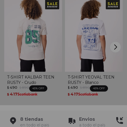
T-SHIRT KALBAR TEEN
T-SHIRT YEOVAL TEEN
RUSTY - Crudo
RUSTY - Blanco
490
890
490
890
$
$
$
$
45
45
417
417
$
$
8 tiendas
Envios
en todo el pais
a todo el país