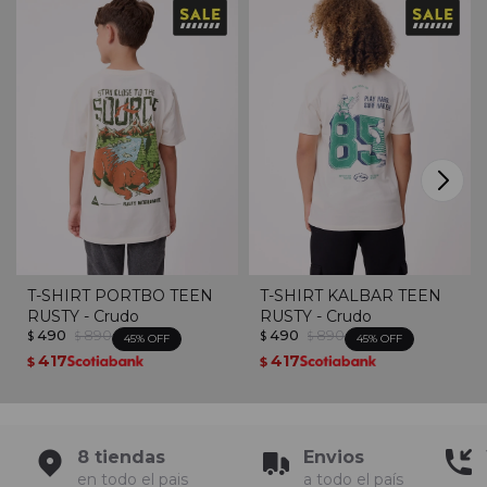
T-SHIRT PORTBO TEEN
T-SHIRT KALBAR TEEN
RUSTY - Crudo
RUSTY - Crudo
490
890
490
890
$
$
$
$
45
45
417
417
$
$
8 tiendas
Envios
en todo el pais
a todo el país