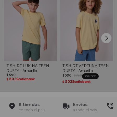
T-SHIRT LUKINA TEEN
T-SHIRT VERTUNA TEEN
RUSTY - Amarillo
RUSTY - Amarillo
590
590
790
$
$
$
25
502
$
502
$
8 tiendas
Envios
en todo el pais
a todo el país