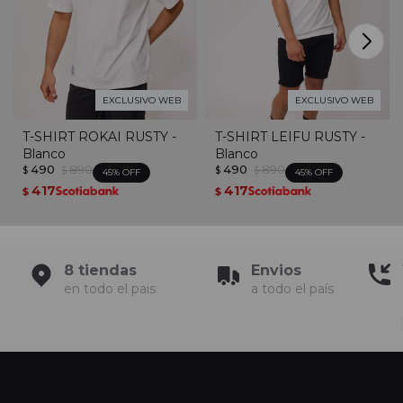
EXCLUSIVO WEB
EXCLUSIVO WEB
T-SHIRT ROKAI RUSTY -
T-SHIRT LEIFU RUSTY -
Blanco
Blanco
490
890
490
890
$
$
$
$
45
45
417
417
$
$
8 tiendas
Envios
en todo el pais
a todo el país