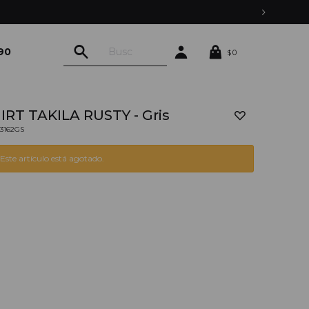
ENVÍOS EXPRESS EN MONTEVIDEO CON PEDIDOS YA
90
0
$
IRT TAKILA RUSTY - Gris
03162GS
Este artículo está agotado.