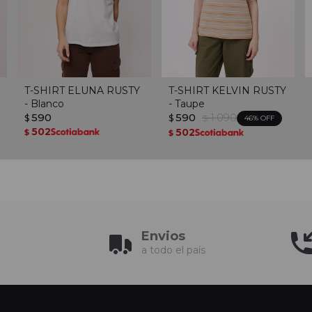
T-SHIRT ELUNA RUSTY
T-SHIRT KELVIN RUSTY
- Blanco
- Taupe
590
590
1.090
$
$
$
46
502
502
$
$
Envios
a todo el país