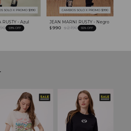
OS SOLO X PROMO $990
CAMBIOS SOLO X PROMO $990
 RUSTY - Azul
JEAN MARNI RUSTY - Negro
MON
390
990
2.190
- N
$
$
59
55
2.
$
2.
$
r