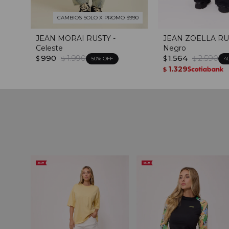
CAMBIOS SOLO X PROMO $990
JEAN MORAI RUSTY -
JEAN ZOELLA RU
Celeste
Negro
990
1.990
1.564
2.590
$
$
$
$
50
4
1.329
$