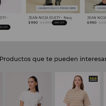
CAMBIOS SOLO X PROMO $990
CAMBI
STY -
JEAN NOJA RUSTY - Navy
JEAN NOJA
990
2.390
990
2.
$
$
$
$
59
0
Productos que te pueden interesa