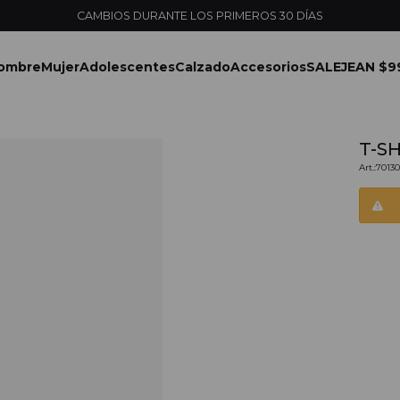
ombre
Mujer
Adolescentes
Calzado
Accesorios
SALE
JEAN $9
T-SH
7013