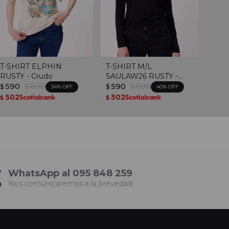
T-SHIRT ELPHIN
T-SHIRT M/L
RUSTY - Crudo
SAULAW26 RUSTY -
590
890
Negro
590
990
$
$
$
$
34
40
502
502
$
$
WhatsApp al 095 848 259
Nos comunicaremos a la brevedad