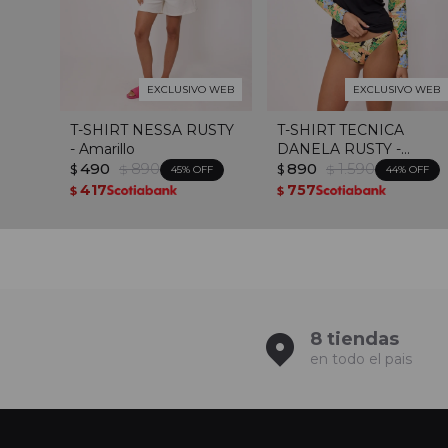
EXCLUSIVO WEB
EXCLUSIVO WEB
T-SHIRT NESSA RUSTY
T-SHIRT TECNICA
- Amarillo
DANELA RUSTY -
490
890
Estampado
890
1.590
$
$
$
$
45
44
417
757
$
$
8 tiendas
en todo el pais