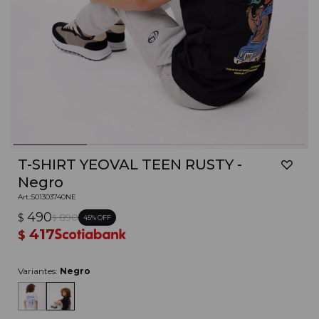
T-SHIRT YEOVAL TEEN RUSTY -
Negro
501303740NE
490
$
890
45
$
417
$
Variantes:
Negro