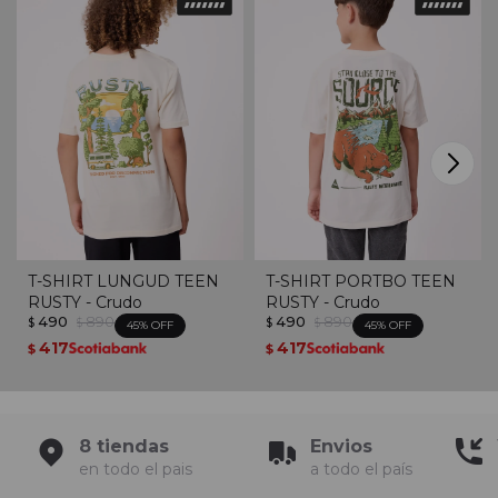
T-SHIRT LUNGUD TEEN
T-SHIRT PORTBO TEEN
RUSTY - Crudo
RUSTY - Crudo
490
890
490
890
$
$
$
$
45
45
417
417
$
$
8 tiendas
Envios
en todo el pais
a todo el país