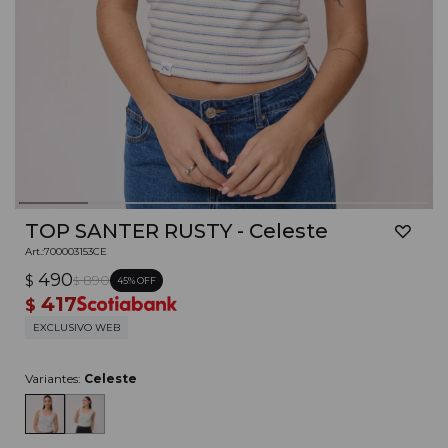
TOP SANTER RUSTY - Celeste
700003153CE
490
$
890
45
$
417
$
EXCLUSIVO WEB
Variantes:
Celeste