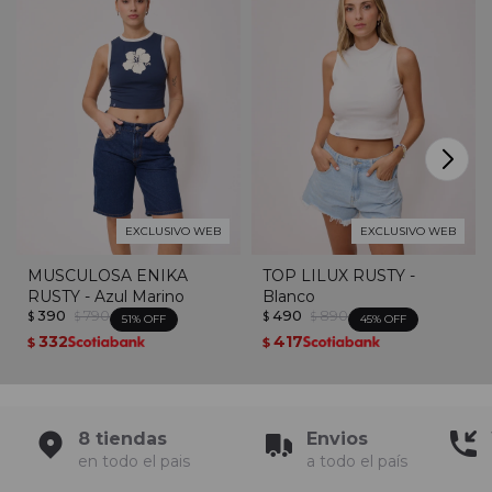
EXCLUSIVO WEB
EXCLUSIVO WEB
MUSCULOSA ENIKA
TOP LILUX RUSTY -
RUSTY - Azul Marino
Blanco
390
790
490
890
$
$
$
$
51
45
332
417
$
$
8 tiendas
Envios
en todo el pais
a todo el país