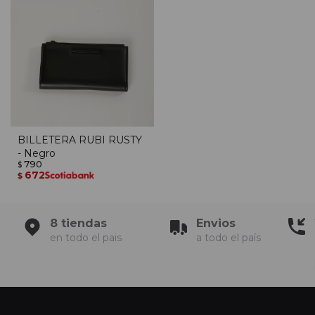
BILLETERA RUBI RUSTY
- Negro
790
$
672
$
8 tiendas
Envios
en todo el pais
a todo el país