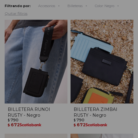
Filtrando por:
Accesorios
Billeteras
Color:
Negro
Quitar filtros
BILLETERA RUNOI
BILLETERA ZIMBAI
RUSTY - Negro
RUSTY - Negro
790
790
$
$
672
672
$
$