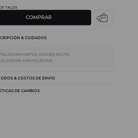
 DE TALLES
local_mall
COMPRAR
CRIPCIÓN & CUIDADOS
TALÓN DEPORITVO JOGGER RECTO
 ALGODÓN 40% POLIÉSTER
ODOS & COSTOS DE ENVÍO
ÍTICAS DE CAMBIOS