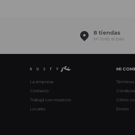
8 tiendas
en todo el pais
MI COM
La empresa
Términos 
Contacto
Condicio
Trabajá con nosotros
Cómo co
Locales
Envíos