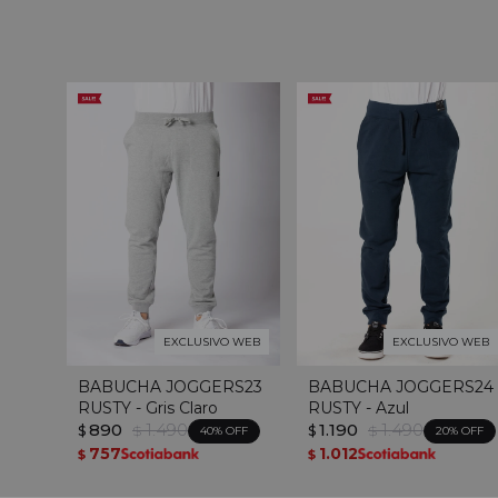
EXCLUSIVO WEB
EXCLUSIVO WEB
BABUCHA JOGGERS23
BABUCHA JOGGERS24
RUSTY - Gris Claro
RUSTY - Azul
890
1.490
1.190
1.490
$
$
$
$
40
20
757
1.012
$
$