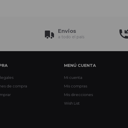
Envios
a todo el país
PRA
MENÚ CUENTA
legales
Mi cuenta
nes de compra
Mis compras
mprar
Mis direcciones
Wish List