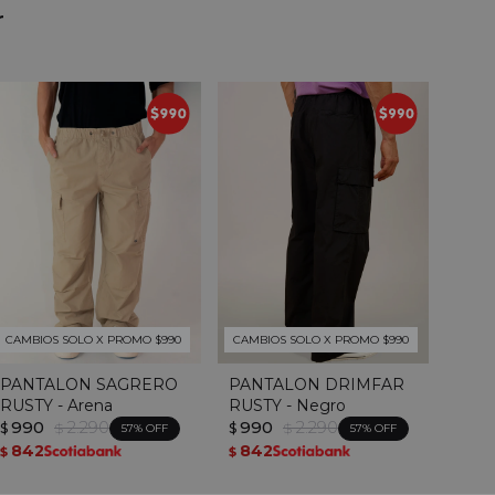
r
CAMBIOS SOLO X PROMO $990
CAMBIOS SOLO X PROMO $990
PANTALON SAGRERO
PANTALON DRIMFAR
RUSTY - Arena
RUSTY - Negro
990
2.290
990
2.290
$
$
$
$
57
57
842
842
$
$