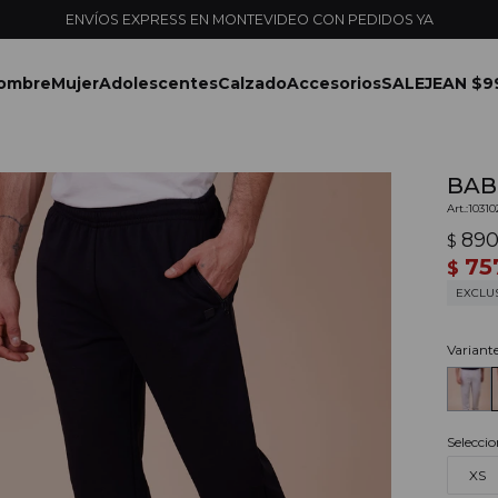
ENVÍOS EXPRESS EN MONTEVIDEO CON PEDIDOS YA
ombre
Mujer
Adolescentes
Calzado
Accesorios
SALE
JEAN $9
BAB
1031
89
$
75
$
EXCLU
Variant
Seleccio
XS