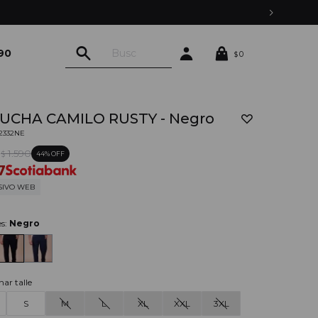
90
0
$
UCHA CAMILO RUSTY - Negro
02332NE
0
1.590
44
$
7
SIVO WEB
es:
Negro
nar talle
S
M
L
XL
XXL
3XL