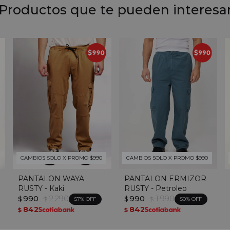
Productos que te pueden interesa
CAMBIOS SOLO X PROMO $990
CAMBIOS SOLO X PROMO $990
PANTALON WAYA
PANTALON ERMIZOR
RUSTY - Kaki
RUSTY - Petroleo
990
2.290
990
1.990
$
$
$
$
57
50
842
842
$
$