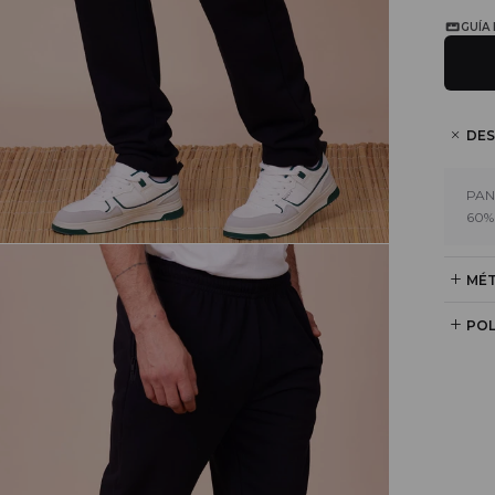
GUÍA
DES
PAN
60%
MÉT
POL