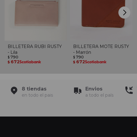
BILLETERA RUBI RUSTY
BILLETERA MOTE RUSTY
- Lila
- Marrón
790
790
$
$
672
672
$
$
8 tiendas
Envios
en todo el pais
a todo el país