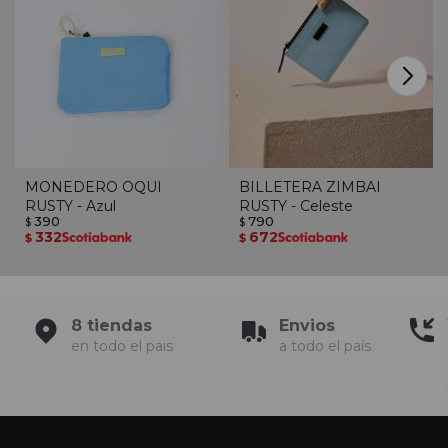
MONEDERO OQUI
BILLETERA ZIMBAI
RUSTY - Azul
RUSTY - Celeste
390
790
$
$
332
672
$
$
8 tiendas
Envios
en todo el pais
a todo el país