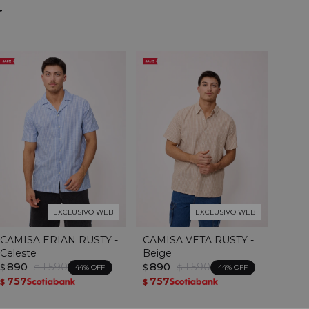
r
EXCLUSIVO WEB
EXCLUSIVO WEB
CAMISA ERIAN RUSTY -
CAMISA VETA RUSTY -
Celeste
Beige
890
1.590
890
1.590
$
$
$
$
44
44
757
757
$
$