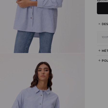
GUÍA
DES
100
MÉT
POL