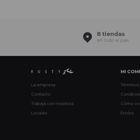
8 tiendas
en todo el pais
MI COM
La empresa
Términos 
Contacto
Condicio
Trabajá con nosotros
Cómo co
Locales
Envíos