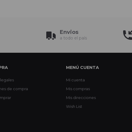
Envios
a todo el país
PRA
MENÚ CUENTA
legales
Mi cuenta
nes de compra
Mis compras
mprar
Mis direcciones
Wish List