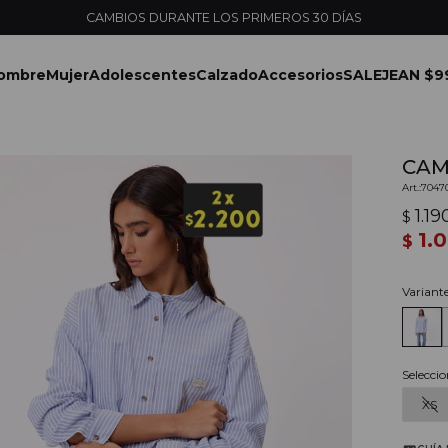
ENVÍOS EXPRESS EN MONTEVIDEO CON PEDIDOS YA
ombre
Mujer
Adolescentes
Calzado
Accesorios
SALE
JEAN $9
CAMI
7047
1.19
$
1.
$
Variant
Seleccio
XS