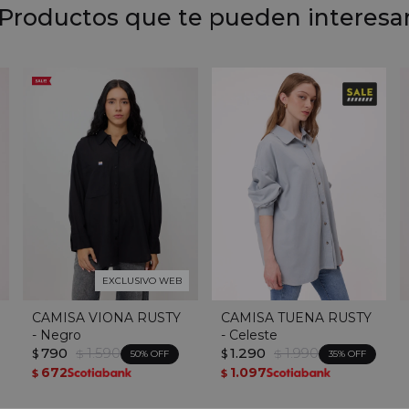
Productos que te pueden interesa
EXCLUSIVO WEB
CAMISA VIONA RUSTY
CAMISA TUENA RUSTY
- Negro
- Celeste
790
1.590
1.290
1.990
$
$
$
$
50
35
672
1.097
$
$