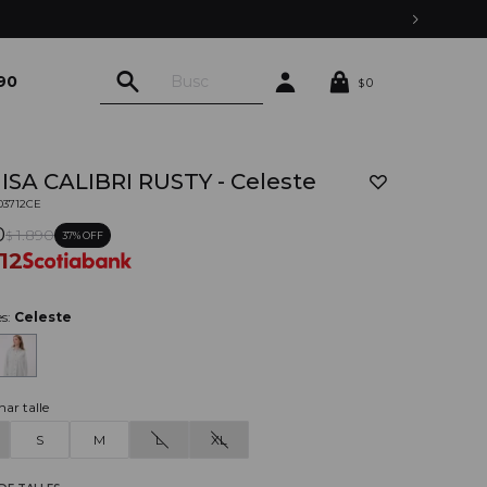
90
0
$
SA CALIBRI RUSTY - Celeste
03712CE
0
1.890
37
$
012
es:
Celeste
nar talle
S
M
L
XL