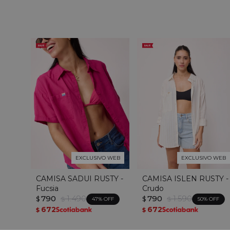
EXCLUSIVO WEB
EXCLUSIVO WEB
CAMISA SADUI RUSTY -
CAMISA ISLEN RUSTY -
Fucsia
Crudo
790
1.490
790
1.590
$
$
$
$
47
50
672
672
$
$