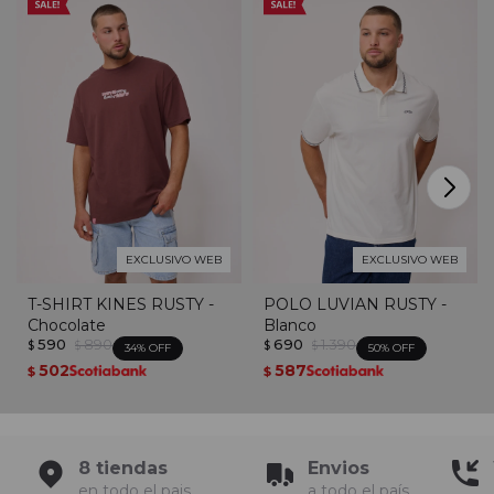
EXCLUSIVO WEB
EXCLUSIVO WEB
T-SHIRT KINES RUSTY -
POLO LUVIAN RUSTY -
Chocolate
Blanco
590
890
690
1.390
$
$
$
$
34
50
502
587
$
$
8 tiendas
Envios
en todo el pais
a todo el país