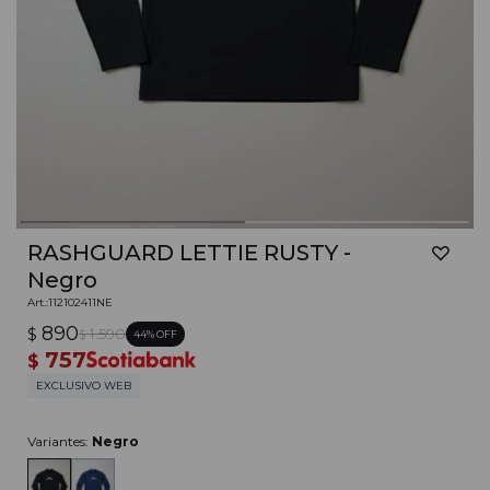
RASHGUARD LETTIE RUSTY -
Negro
112102411NE
890
$
1.590
44
$
757
$
EXCLUSIVO WEB
Variantes:
Negro