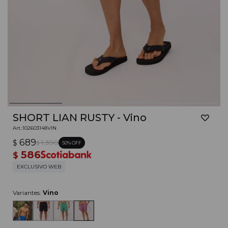
SHORT LIAN RUSTY - Vino
102603148VIN
689
$
1.390
50
$
586
$
EXCLUSIVO WEB
Variantes:
Vino