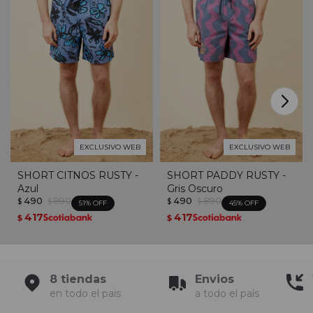
EXCLUSIVO WEB
EXCLUSIVO WEB
SHORT CITNOS RUSTY -
SHORT PADDY RUSTY -
Azul
Gris Oscuro
490
990
490
890
$
$
$
$
51
45
417
417
$
$
8 tiendas
Envios
en todo el pais
a todo el país