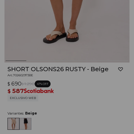
SHORT OLSONS26 RUSTY - Beige
702602973BE
690
$
1.290
47
$
587
$
EXCLUSIVO WEB
Variantes:
Beige