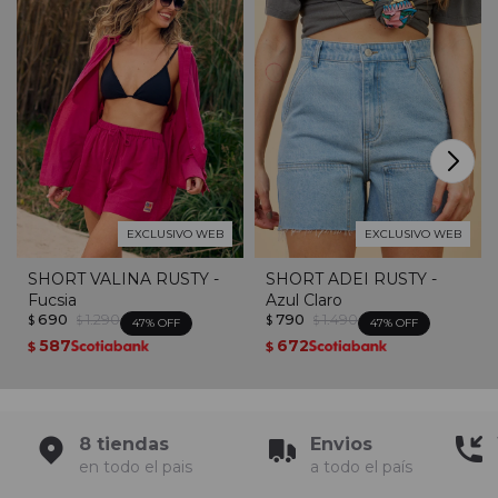
EXCLUSIVO WEB
EXCLUSIVO WEB
SHORT VALINA RUSTY -
SHORT ADEI RUSTY -
Fucsia
Azul Claro
690
1.290
790
1.490
$
$
$
$
47
47
587
672
$
$
8 tiendas
Envios
en todo el pais
a todo el país