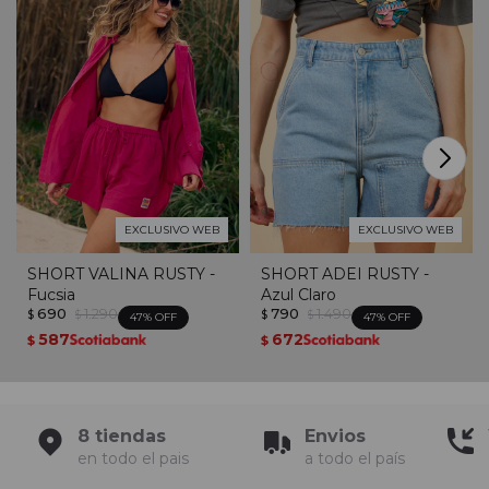
EXCLUSIVO WEB
EXCLUSIVO WEB
SHORT VALINA RUSTY -
SHORT ADEI RUSTY -
Fucsia
Azul Claro
690
1.290
790
1.490
$
$
$
$
47
47
587
672
$
$
8 tiendas
Envios
en todo el pais
a todo el país