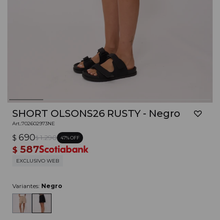
SHORT OLSONS26 RUSTY - Negro
702602973NE
690
$
1.290
47
$
587
$
EXCLUSIVO WEB
Variantes:
Negro