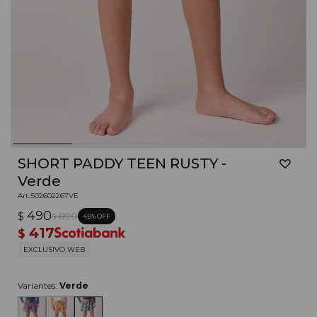
SHORT PADDY TEEN RUSTY -
Verde
502602267VE
490
$
890
45
$
417
$
EXCLUSIVO WEB
Variantes:
Verde