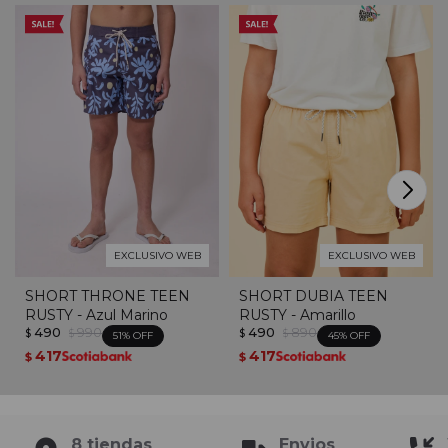
EXCLUSIVO WEB
EXCLUSIVO WEB
SHORT THRONE TEEN
SHORT DUBIA TEEN
RUSTY - Azul Marino
RUSTY - Amarillo
490
990
490
890
$
$
$
$
51
45
417
417
$
$
8 tiendas
Envios