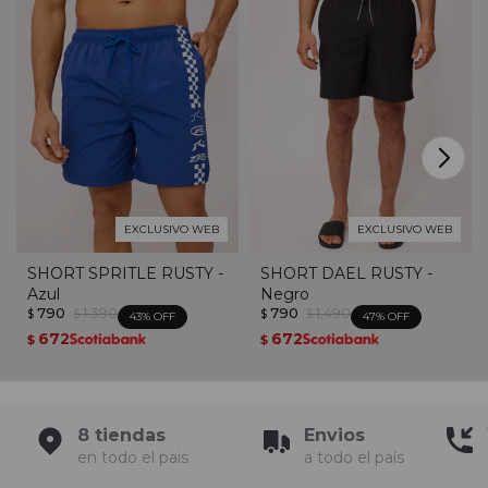
EXCLUSIVO WEB
EXCLUSIVO WEB
SHORT SPRITLE RUSTY -
SHORT DAEL RUSTY -
Azul
Negro
790
1.390
790
1.490
$
$
$
$
43
47
672
672
$
$
8 tiendas
Envios
en todo el pais
a todo el país