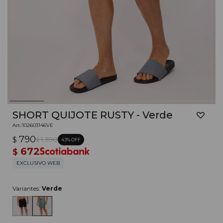
SHORT QUIJOTE RUSTY - Verde
102603146VE
790
$
1.390
43
$
672
$
EXCLUSIVO WEB
Variantes:
Verde