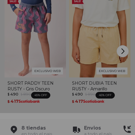
EXCLUSIVO WEB
EXCLUSIVO WEB
SHORT PADDY TEEN
SHORT DUBIA TEEN
RUSTY - Gris Oscuro
RUSTY - Amarillo
490
890
490
890
$
$
$
$
45
45
417
417
$
$
8 tiendas
Envios
en todo el pais
a todo el país