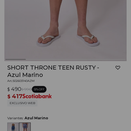
SHORT THRONE TEEN RUSTY -
Azul Marino
502603140AZM
490
$
990
51
$
417
$
EXCLUSIVO WEB
Variantes:
Azul Marino