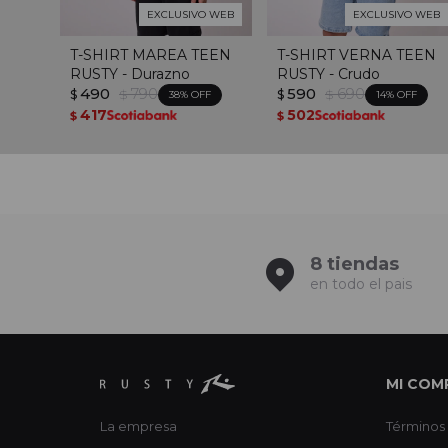
EXCLUSIVO WEB
EXCLUSIVO WEB
T-SHIRT MAREA TEEN
T-SHIRT VERNA TEEN
RUSTY - Durazno
RUSTY - Crudo
490
790
590
690
$
$
$
$
38
14
417
502
$
$
8 tiendas
en todo el pais
MI COM
La empresa
Términos 