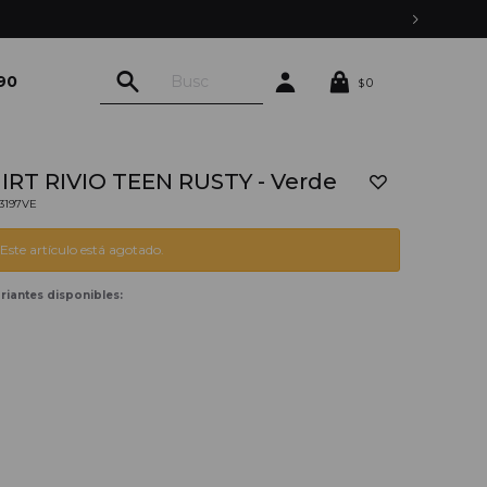
90
0
$
IRT RIVIO TEEN RUSTY - Verde
03197VE
Este artículo está agotado.
riantes disponibles: