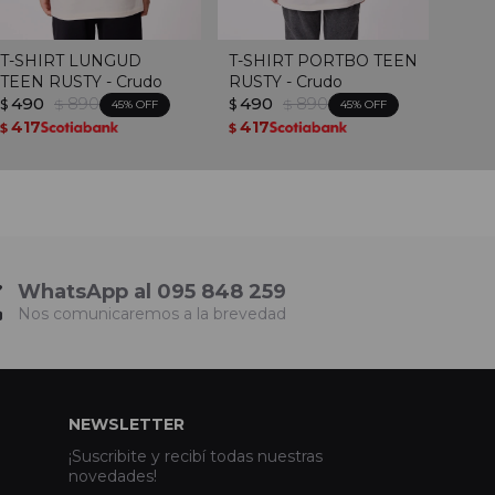
T-SHIRT LUNGUD
T-SHIRT PORTBO TEEN
TEEN RUSTY - Crudo
RUSTY - Crudo
490
890
490
890
$
$
$
$
45
45
417
417
$
$
WhatsApp al 095 848 259
Nos comunicaremos a la brevedad
NEWSLETTER
¡Suscribite y recibí todas nuestras
novedades!