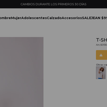
CAMBIOS DURANTE LOS PRIMEROS 30 DÍAS
ombre
Mujer
Adolescentes
Calzado
Accesorios
SALE
JEAN $9
T-SH
5013
Otras va