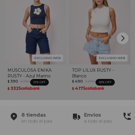
EXCLUSIVO WEB
EXCLUSIVO WEB
MUSCULOSA ENIKA
TOP LILUX RUSTY -
RUSTY - Azul Marino
Blanco
390
790
490
890
$
$
$
$
51
45
332
417
$
$
8 tiendas
Envios
en todo el pais
a todo el país