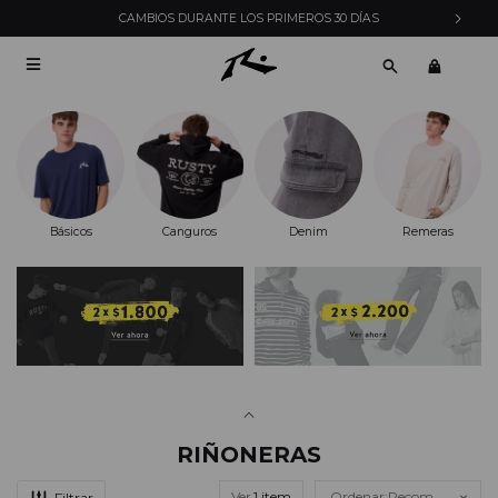
CAMBIOS DURANTE LOS PRIMEROS 30 DÍAS

Básicos
Canguros
Denim
Remeras
RIÑONERAS
Ver
Recomendados