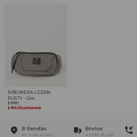
RIÑONERA LOZAN
RUSTY - Gris
990
$
842
$
8 tiendas
Envios
en todo el pais
a todo el país