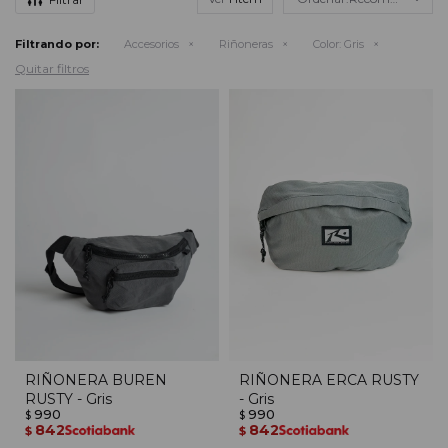
Filtrando por:
Accesorios
Riñoneras
Color:
Gris
Quitar filtros
RIÑONERA BUREN
RIÑONERA ERCA RUSTY
RUSTY - Gris
- Gris
990
990
$
$
842
842
$
$