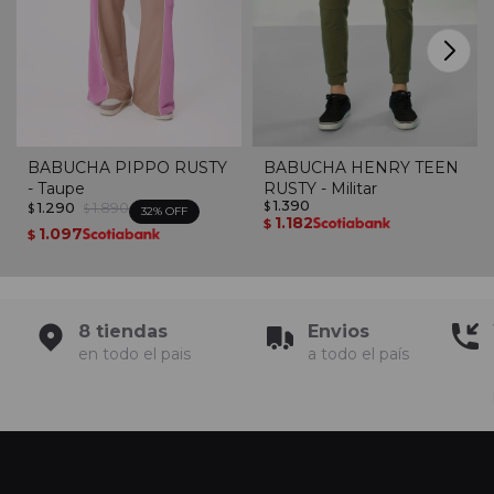
BABUCHA PIPPO RUSTY
BABUCHA HENRY TEEN
- Taupe
RUSTY - Militar
1.390
1.290
1.890
$
$
$
32
1.182
$
1.097
$
8 tiendas
Envios
en todo el pais
a todo el país