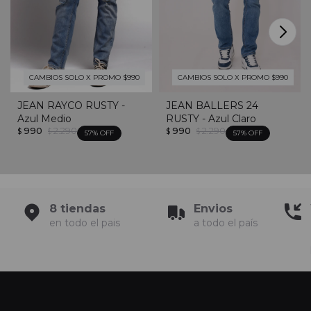
CAMBIOS SOLO X PROMO $990
CAMBIOS SOLO X PROMO $990
JEAN RAYCO RUSTY -
JEAN BALLERS 24
Azul Medio
RUSTY - Azul Claro
990
2.290
990
2.290
$
$
$
$
57
57
8 tiendas
Envios
en todo el pais
a todo el país