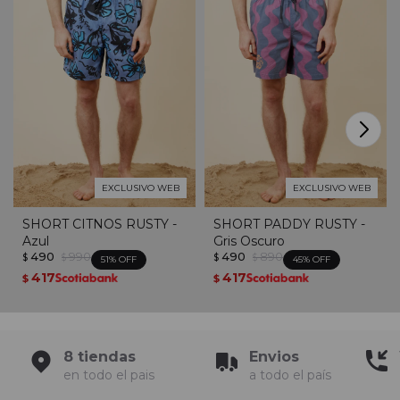
EXCLUSIVO WEB
EXCLUSIVO WEB
SHORT CITNOS RUSTY -
SHORT PADDY RUSTY -
Azul
Gris Oscuro
490
990
490
890
$
$
$
$
51
45
417
417
$
$
8 tiendas
Envios
en todo el pais
a todo el país