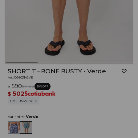
SHORT THRONE RUSTY - Verde
102603142VE
590
$
1.190
50
$
502
$
EXCLUSIVO WEB
Variantes:
Verde