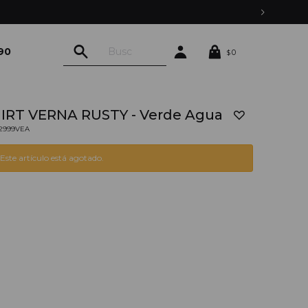
90
0
$
HIRT VERNA RUSTY - Verde Agua
02999VEA
Este artículo está agotado.