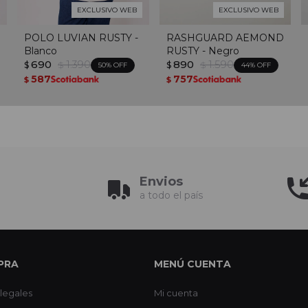
EXCLUSIVO WEB
EXCLUSIVO WEB
POLO LUVIAN RUSTY -
RASHGUARD AEMOND
Blanco
RUSTY - Negro
690
1.390
890
1.590
$
$
$
$
50
44
587
757
$
$
Envios
a todo el país
PRA
MENÚ CUENTA
legales
Mi cuenta