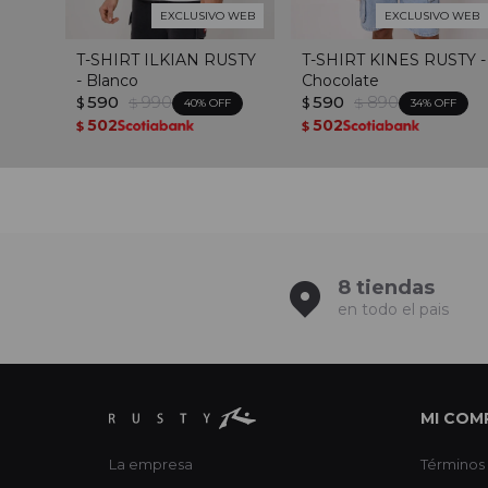
EXCLUSIVO WEB
EXCLUSIVO WEB
T-SHIRT ILKIAN RUSTY
T-SHIRT KINES RUSTY -
- Blanco
Chocolate
590
990
590
890
$
$
$
$
40
34
502
502
$
$
8 tiendas
en todo el pais
MI COM
La empresa
Términos 